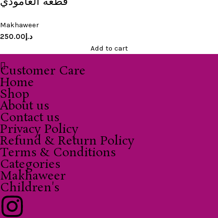
قطعة العامودي
Makhaweer
250.00
د.إ
Add to cart
Customer Care
Home
Shop
About us
Contact us
Privacy Policy
Refund & Return Policy
Terms & Conditions
Categories
Makhaweer
Children's