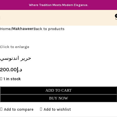
Where Tradition Meets Modern Elegance.
Home
Makhaweer
Back to products
Click to enlarge
حرير اندنوسي
200.00
د.إ
1 in stock
ADD TO CART
BUY NOW
Add to compare
Add to wishlist