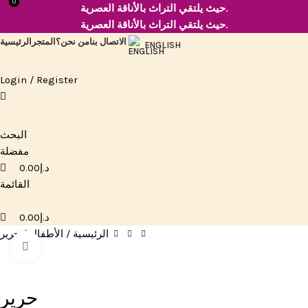
0
0
حيث يلتقي التراث بالأناقة العصرية.
حيث يلتقي التراث بالأناقة العصرية.
الاتصال بنا
من نحن؟
المتجر
الرئيسية
ENGLISH
Login / Register
البحث
مفضلة
د.إ
0.00
القائمة
د.إ
0.00
الرئيسية
الأطفال
حرير
Click to enlarge
حرير